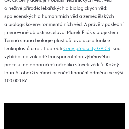
GA ČR ceny uděluje v oblasti technických věd; věd
o neživé přírodě; lékařských a biologických věd;
společenských a humanitních věd a zemědělských
a biologicko-environmentálních věd. A právě v poslední
jmenované oblasti exceloval Marek Eliáš s projektem
Temná strana biologie plastidů: evoluce a funkce
leukoplastů u řas. Laureáti
Ceny předsedy GA ČR
jsou
vybíráni na základě transparentního výběrového
procesu na doporučení několika stovek vědců. Každý
laureát obdrží v rámci ocenění finanční odměnu ve výši
100 000 Kč.