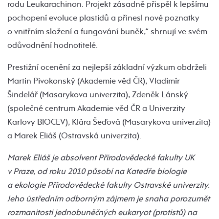
rodu Leukarachinon. Projekt zásadně přispěl k lepšímu
pochopení evoluce plastidů a přinesl nové poznatky
o vnitřním složení a fungování buněk,“ shrnují ve svém
odůvodnění hodnotitelé.
Prestižní ocenění za nejlepší základní výzkum obdrželi
Martin Pivokonský (Akademie věd ČR), Vladimír
Šindelář (Masarykova univerzita), Zdeněk Lánský
(společné centrum Akademie věd ČR a Univerzity
Karlovy BIOCEV), Klára Šeďová (Masarykova univerzita)
a Marek Eliáš (Ostravská univerzita).
Marek Eliáš je absolvent Přírodovědecké fakulty UK
v Praze, od roku 2010 působí na Katedře biologie
a ekologie Přírodovědecké fakulty Ostravské univerzity.
Jeho ústředním odborným zájmem je snaha porozumět
rozmanitosti jednobuněčných eukaryot (protistů) na