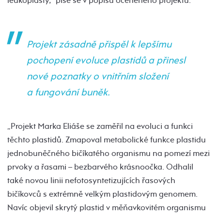
leukoplasty,“ píše se v popisu oceněného projektu.
Projekt zásadně přispěl k lepšímu
pochopení evoluce plastidů a přinesl
nové poznatky o vnitřním složení
a fungování buněk.
„Projekt Marka Eliáše se zaměřil na evoluci a funkci
těchto plastidů. Zmapoval metabolické funkce plastidu
jednobuněčného bičíkatého organismu na pomezí mezi
prvoky a řasami – bezbarvého krásnoočka. Odhalil
také novou linii nefotosyntetizujících řasových
bičíkovců s extrémně velkým plastidovým genomem.
Navíc objevil skrytý plastid v měňavkovitém organismu