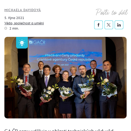
Pošli to dál
MICHAELA DAVIDOVÁ
5. října 2021
Věda, společnost a umění
2 min.