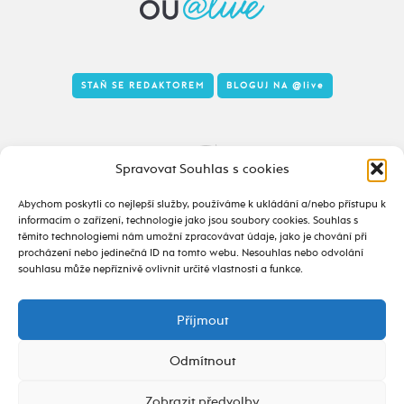
STAŇ SE REDAKTOREM
BLOGUJ NA
@live
Tady to taky žije
Spravovat Souhlas s cookies
Abychom poskytli co nejlepší služby, používáme k ukládání a/nebo přístupu k
informacím o zařízení, technologie jako jsou soubory cookies. Souhlas s
těmito technologiemi nám umožní zpracovávat údaje, jako je chování při
procházení nebo jedinečná ID na tomto webu. Nesouhlas nebo odvolání
souhlasu může nepříznivě ovlivnit určité vlastnosti a funkce.
Příjmout
2020 - 2026 ©
alive.osu.cz
- ISSN 2695-0022
design od
Odmítnout
Zobrazit předvolby