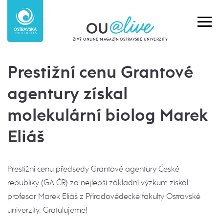
ŽIVÝ ONLINE MAGAZÍN OSTRAVSKÉ UNIVERZITY
Prestižní cenu Grantové
agentury získal
molekulární biolog Marek
Eliáš
Prestižní cenu předsedy Grantové agentury České
republiky (GA ČR) za nejlepší základní výzkum získal
profesor Marek Eliáš z Přírodovědecké fakulty Ostravské
univerzity. Gratulujeme!