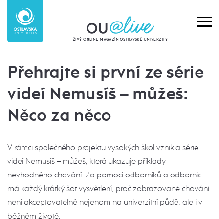
ŽIVÝ ONLINE MAGAZÍN OSTRAVSKÉ UNIVERZITY
Přehrajte si první ze série
videí Nemusíš – můžeš:
Něco za něco
V rámci společného projektu vysokých škol vznikla série
videí Nemusíš – můžeš, která ukazuje příklady
nevhodného chování. Za pomoci odborníků a odbornic
má každý krátký šot vysvětlení, proč zobrazované chování
není akceptovatelné nejenom na univerzitní půdě, ale i v
běžném životě.