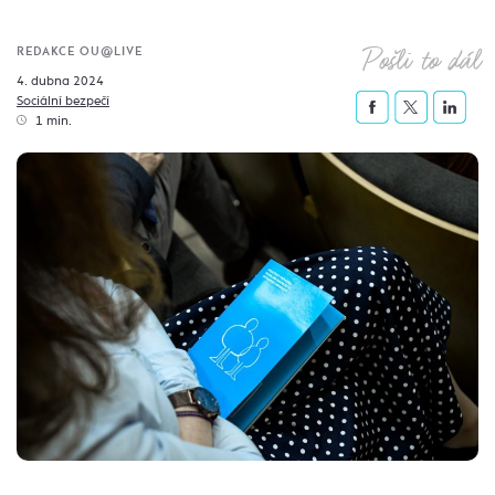
Pošli to dál
REDAKCE OU@LIVE
4. dubna 2024
Sociální bezpečí
1 min.