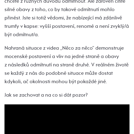
chcete z různých důvodů odmítnout. Ale zároveň cítíte
silné obavy z toho, co by takové odmítnutí mohlo
přinést. Jste si totiž vědomi, že nabízející má zdánlivě
trumfy v kapse: vyšší postavení, renomé a není zvyklý/á
být odmítnut/a.
Nahraná situace z videa „Něco za něco“ demonstruje
mocenské postavení a vliv na jedné straně a obavy
z následků odmítnutí na straně druhé. V reálném životě
se každý z nás do podobné situace může dostat
kdykoli, ač okolnosti mohou být pokaždé jiné.
Jak se zachovat a na co si dát pozor?