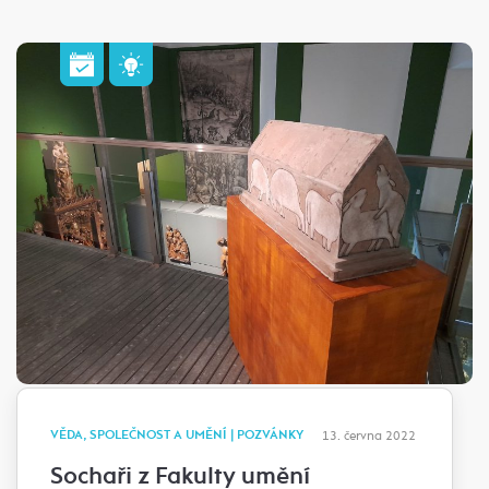
VĚDA, SPOLEČNOST A UMĚNÍ | POZVÁNKY
13. června 2022
Sochaři z Fakulty umění