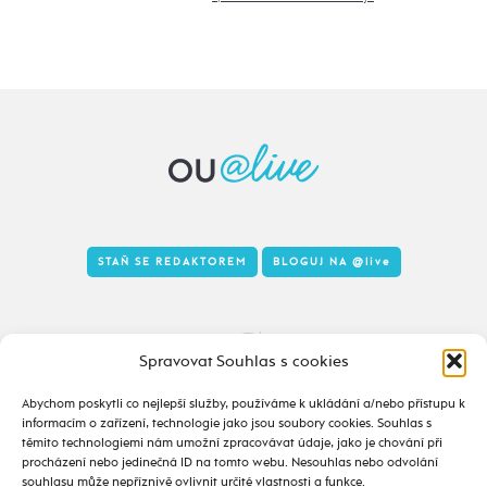
STAŇ SE REDAKTOREM
BLOGUJ NA
@live
Tady to taky žije
Spravovat Souhlas s cookies
Abychom poskytli co nejlepší služby, používáme k ukládání a/nebo přístupu k
informacím o zařízení, technologie jako jsou soubory cookies. Souhlas s
těmito technologiemi nám umožní zpracovávat údaje, jako je chování při
procházení nebo jedinečná ID na tomto webu. Nesouhlas nebo odvolání
souhlasu může nepříznivě ovlivnit určité vlastnosti a funkce.