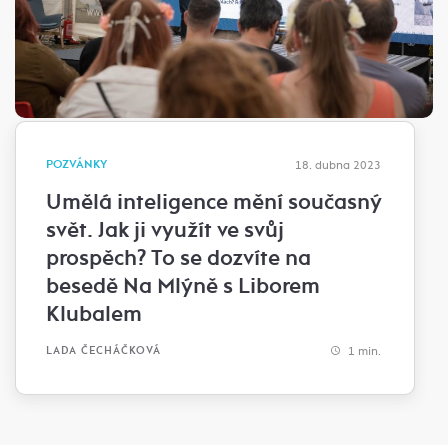
POZVÁNKY
18. dubna 2023
Umělá inteligence mění současný
svět. Jak ji využít ve svůj
prospěch? To se dozvíte na
besedě Na Mlýně s Liborem
Klubalem
1 min.
LADA ČECHÁČKOVÁ