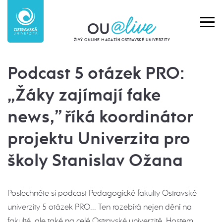
ŽIVÝ ONLINE MAGAZÍN OSTRAVSKÉ UNIVERZITY
Podcast 5 otázek PRO:
„Žáky zajímají fake
news,” říká koordinátor
projektu Univerzita pro
školy Stanislav Ožana
Poslechněte si podcast Pedagogické fakulty Ostravské
univerzity 5 otázek PRO... Ten rozebírá nejen dění na
fakultě, ale také na celé Ostravské univerzitě. Hostem