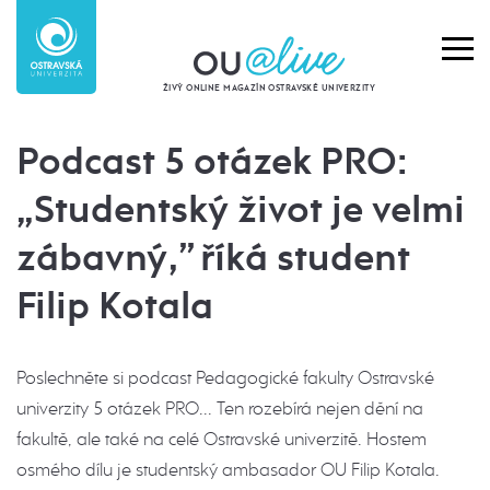
ŽIVÝ ONLINE MAGAZÍN OSTRAVSKÉ UNIVERZITY
Podcast 5 otázek PRO:
„Studentský život je velmi
zábavný,” říká student
Filip Kotala
Poslechněte si podcast Pedagogické fakulty Ostravské
univerzity 5 otázek PRO... Ten rozebírá nejen dění na
fakultě, ale také na celé Ostravské univerzitě. Hostem
osmého dílu je studentský ambasador OU Filip Kotala.