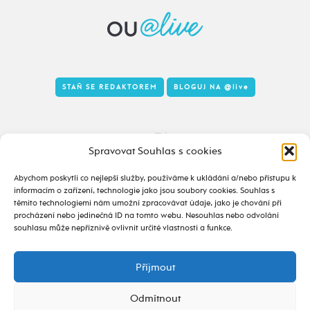
STAŇ SE REDAKTOREM
BLOGUJ NA
@live
Tady to taky žije
Spravovat Souhlas s cookies
Abychom poskytli co nejlepší služby, používáme k ukládání a/nebo přístupu k
informacím o zařízení, technologie jako jsou soubory cookies. Souhlas s
těmito technologiemi nám umožní zpracovávat údaje, jako je chování při
procházení nebo jedinečná ID na tomto webu. Nesouhlas nebo odvolání
souhlasu může nepříznivě ovlivnit určité vlastnosti a funkce.
Příjmout
2020 - 2026 ©
alive.osu.cz
- ISSN 2695-0022
design od
Odmítnout