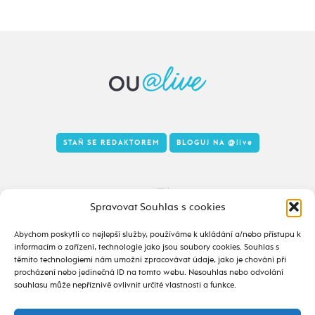
STAŇ SE REDAKTOREM
BLOGUJ NA
@live
Tady to taky žije
Spravovat Souhlas s cookies
Abychom poskytli co nejlepší služby, používáme k ukládání a/nebo přístupu k
informacím o zařízení, technologie jako jsou soubory cookies. Souhlas s
těmito technologiemi nám umožní zpracovávat údaje, jako je chování při
procházení nebo jedinečná ID na tomto webu. Nesouhlas nebo odvolání
souhlasu může nepříznivě ovlivnit určité vlastnosti a funkce.