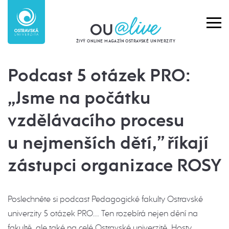
ŽIVÝ ONLINE MAGAZÍN OSTRAVSKÉ UNIVERZITY
Podcast 5 otázek PRO:
„Jsme na počátku
vzdělávacího procesu
u nejmenších dětí,” říkají
zástupci organizace ROSY
Poslechněte si podcast Pedagogické fakulty Ostravské
univerzity 5 otázek PRO... Ten rozebírá nejen dění na
fakultě, ale také na celé Ostravské univerzitě. Hosty