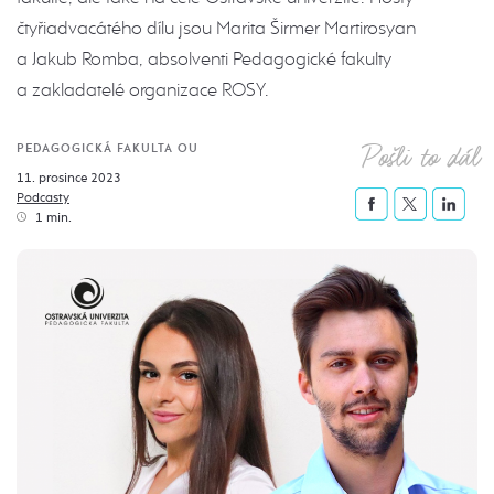
čtyřiadvacátého dílu jsou Marita Širmer Martirosyan
a Jakub Romba, absolventi Pedagogické fakulty
a zakladatelé organizace ROSY.
Pošli to dál
PEDAGOGICKÁ FAKULTA OU
11. prosince 2023
Podcasty
1 min.