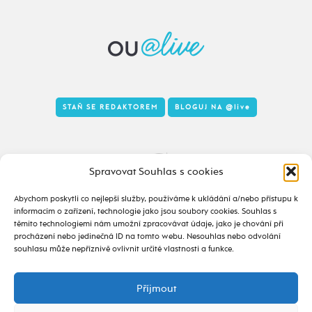
STAŇ SE REDAKTOREM
BLOGUJ NA
@live
Tady to taky žije
Spravovat Souhlas s cookies
Abychom poskytli co nejlepší služby, používáme k ukládání a/nebo přístupu k
informacím o zařízení, technologie jako jsou soubory cookies. Souhlas s
těmito technologiemi nám umožní zpracovávat údaje, jako je chování při
procházení nebo jedinečná ID na tomto webu. Nesouhlas nebo odvolání
souhlasu může nepříznivě ovlivnit určité vlastnosti a funkce.
Příjmout
2020 - 2026 ©
alive.osu.cz
- ISSN 2695-0022
design od