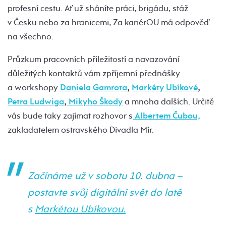
profesní cestu. Ať už sháníte práci, brigádu, stáž
v Česku nebo za hranicemi, Za kariérOU má odpověď
na všechno.
Průzkum pracovních příležitostí a navazování
důležitých kontaktů vám zpříjemní přednášky
a workshopy
Daniela Gamrota
,
Markéty Ubíkové
,
Petra Ludwiga
,
Mikyho Škody
a mnoha dalších. Určitě
vás bude taky zajímat rozhovor s
Albertem Čubou,
zakladatelem ostravského Divadla Mír.
Začínáme už v sobotu 10. dubna –
postavte svůj digitální svět do latě
s
Markétou Ubíkovou.