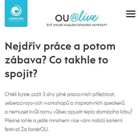
ŽIVÝ ONLINE MAGAZÍN OSTRAVSKÉ UNIVERZITY
Nejdřív práce a potom
zábava? Co takhle to
spojit?
Chtěli byste zažít 3 dny plné pracovních příležitostí,
seberozvojových workshopů a inspirativních speakerů,
a nemuset kvůli tomu vůbec opustit teplo domácího krbu?
Přesně tohle a ještě mnohem více vám nabízí kariérní
festival Za kariérOU.