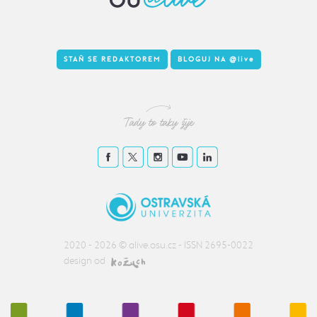
STAŇ SE REDAKTOREM
BLOGUJ NA
@live
Tady to taky žije
2020 - 2026 ©
alive.osu.cz
- ISSN 2695-0022
design od