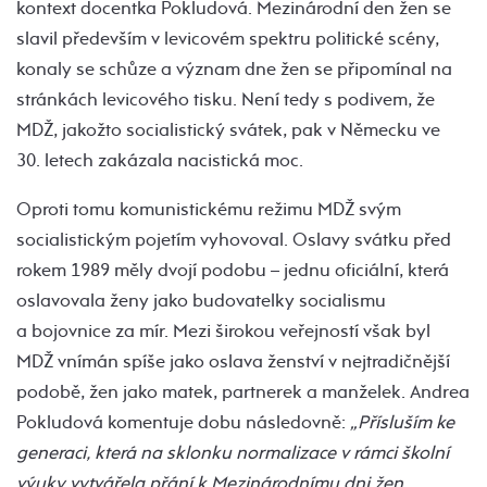
kontext docentka Pokludová. Mezinárodní den žen se
slavil především v levicovém spektru politické scény,
konaly se schůze a význam dne žen se připomínal na
stránkách levicového tisku. Není tedy s podivem, že
MDŽ, jakožto socialistický svátek, pak v Německu ve
30. letech zakázala nacistická moc.
Oproti tomu komunistickému režimu MDŽ svým
socialistickým pojetím vyhovoval. Oslavy svátku před
rokem 1989 měly dvojí podobu – jednu oficiální, která
oslavovala ženy jako budovatelky socialismu
a bojovnice za mír. Mezi širokou veřejností však byl
MDŽ vnímán spíše jako oslava ženství v nejtradičnější
podobě, žen jako matek, partnerek a manželek. Andrea
Pokludová komentuje dobu následovně:
„Přísluším ke
generaci, která na sklonku normalizace v rámci školní
výuky vytvářela přání k Mezinárodnímu dni žen