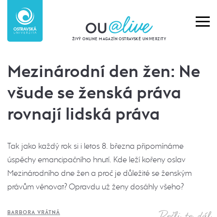
ŽIVÝ ONLINE MAGAZÍN OSTRAVSKÉ UNIVERZITY
Mezinárodní den žen: Ne
všude se ženská práva
rovnají lidská práva
Tak jako každý rok si i letos 8. března připomínáme
úspěchy emancipačního hnutí. Kde leží kořeny oslav
Mezinárodního dne žen a proč je důležité se ženským
právům věnovat? Opravdu už ženy dosáhly všeho?
Pošli to dál
BARBORA VRÁTNÁ