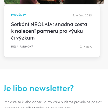
POZVÁNKY
5. května 2025
Setkání NEOLAiA: snadná cesta
k nalezení partnerů pro výuku
či výzkum
4 min.
NELA PARMOVÁ
Je libo newsletter?
Přihlaste se k jeho odběru a my vám budeme pravidelně posílat
výčet toho nejdůležitějšího, co se u nás děje.