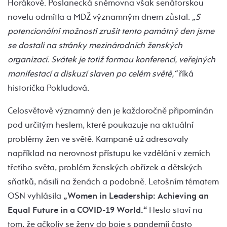
Horákové. Poslanecká sněmovna však senátorskou
novelu odmítla a MDŽ významným dnem zůstal.
„S
potencionální možností zrušit tento památný den jsme
se dostali na stránky mezinárodních ženských
organizací. Svátek je totiž formou konferencí, veřejných
manifestací a diskuzí slaven po celém světě,“
říká
historička Pokludová.
Celosvětově významný den je každoročně připomínán
pod určitým heslem, které poukazuje na aktuální
problémy žen ve světě. Kampaně už adresovaly
například na nerovnost přístupu ke vzdělání v zemích
třetího světa, problém ženských obřízek a dětských
sňatků, násilí na ženách a podobně. Letošním tématem
OSN vyhlásila
„Women in Leadership: Achieving an
Equal Future in a COVID-19 World.“
Heslo staví na
tom, že ačkoliv se ženy do boje s pandemií často