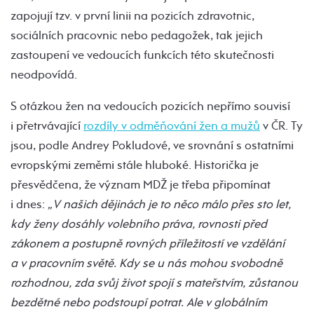
zapojují tzv. v první linii na pozicích zdravotnic,
sociálních pracovnic nebo pedagožek, tak jejich
zastoupení ve vedoucích funkcích této skutečnosti
neodpovídá.
S otázkou žen na vedoucích pozicích nepřímo souvisí
i přetrvávající
rozdíly v odměňování žen a mužů
v ČR. Ty
jsou, podle Andrey Pokludové, ve srovnání s ostatními
evropskými zeměmi stále hluboké. Historička je
přesvědčena, že význam MDŽ je třeba připomínat
i dnes:
„V našich dějinách je to něco málo přes sto let,
kdy ženy dosáhly volebního práva, rovnosti před
zákonem a postupně rovných příležitostí ve vzdělání
a v pracovním světě. Kdy se u nás mohou svobodně
rozhodnou, zda svůj život spojí s mateřstvím, zůstanou
bezdětné nebo podstoupí potrat. Ale v globálním