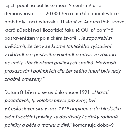
jejich podíl na politické moci. V centru Vídně
demonstrovalo na 20 000 žen a mužů a manifestace
probíhaly i na Ostravsku. Historička Andrea Pokludová,
která působí na Filozofické fakultě OU, připomíná
postavení žen v politickém životě:
„Je zapotřebí si
uvědomit, že ženy se kromě faktického vyloučení
z aktivního a pasivního volebního práva ze zákona
nesměly stát členkami politických spolků. Možnosti
prosazování politických cílů ženského hnutí byly tedy
značně omezeny.“
Datum 8. března se ustálilo v roce 1921.
„Hlavní
požadavek, tj. volební právo pro ženy, byl
v Československu v roce 1919 naplněn a do hledáčku
státní sociální politiky se dostávaly i otázky rodinné
politiky a péče o matku a dítě,“
komentuje dobový