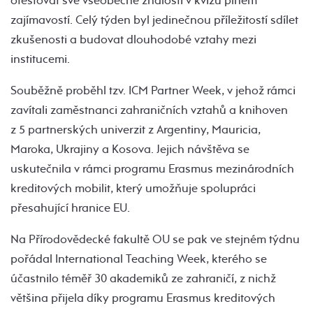
otestovat své všeobecné znalosti v kvízu plném
zajímavostí. Celý týden byl jedinečnou příležitostí sdílet
zkušenosti a budovat dlouhodobé vztahy mezi
institucemi.
Souběžně proběhl tzv. ICM Partner Week, v jehož rámci
zavítali zaměstnanci zahraničních vztahů a knihoven
z 5 partnerských univerzit z Argentiny, Mauricia,
Maroka, Ukrajiny a Kosova. Jejich návštěva se
uskutečnila v rámci programu Erasmus mezinárodních
kreditových mobilit, který umožňuje spolupráci
přesahující hranice EU.
Na Přírodovědecké fakultě OU se pak ve stejném týdnu
pořádal International Teaching Week, kterého se
účastnilo téměř 30 akademiků ze zahraničí, z nichž
většina přijela díky programu Erasmus kreditových