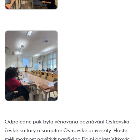
Odpoledne pak byla věnována poznávání Ostravska,
české kultury a samotné Ostravské univerzity. Hosté
měli možnost navštívit například Dolní oblast Vítkovic,