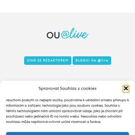
STAŇ SE REDAKTOREM
BLOGUJ NA
@live
Tady to taky žije
Spravovat Souhlas s cookies
Abychom poskytli co nejlepší služby, používáme k ukládání a/nebo přístupu k
informacím o zařízení, technologie jako jsou soubory cookies. Souhlas s
těmito technologiemi nám umožní zpracovávat údaje, jako je chování při
procházení nebo jedinečná ID na tomto webu. Nesouhlas nebo odvolání
souhlasu může nepříznivě ovlivnit určité vlastnosti a funkce.