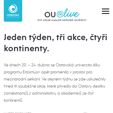
ŽIVÝ ONLINE MAGAZÍN OSTRAVSKÉ UNIVERZITY
Jeden týden, tři akce, čtyři
kontinenty.
Ve dnech 20. – 24. dubna se Ostravská univerzita díky
programu Erasmus+ opět proměnila v prostor pro
mezinárodní setkání. Ve stejném týdnu se zde uskutečnily
hned tři souběžné akce, které přivedly do Ostravy desítky
zaměstnanců z administrativy a akademiků ze čtyř
kontinentů.