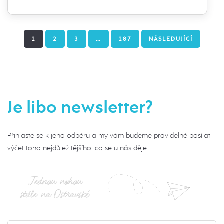
1
2
3
…
187
NÁSLEDUJÍCÍ
Je libo newsletter?
Přihlaste se k jeho odběru a my vám budeme pravidelně posílat
výčet toho nejdůležitějšího, co se u nás děje.
Jednou nohou
stále na Ostravské