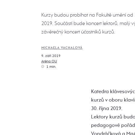
Kurzy budou probíhat na Fakultě umění od 2
2019. Součástí bude koncert lektorů, malý výle
závěrečný koncert účastníků kurzů.
MICHAELA VACHALOVÁ
9. září 2019
Aréna OU
1 min.
Katedra klávesových
kurzů v oboru klaví
30. října 2019.
Lektory kurzů budo
pedagogové pořádají
Vondráčková a MgA