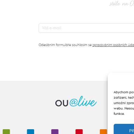
stále na O
Odesláním formuláře souhlasím se
zpracováním osobních úda
Abychom posk
zařízení, te
umožní zprac
webu. Nesouh
funkce.
Př