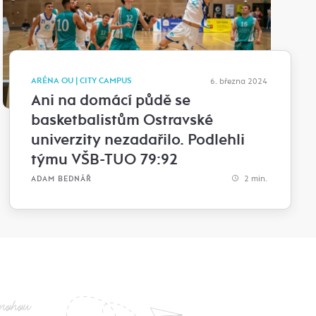
ARÉNA OU | CITY CAMPUS
6. března 2024
Ani na domácí půdě se
basketbalistům Ostravské
univerzity nezadařilo. Podlehli
týmu VŠB-TUO 79:92
2 min.
ADAM BEDNÁŘ
nohou