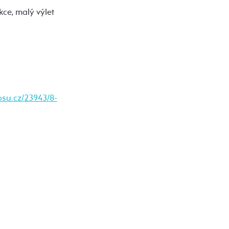
kce, malý výlet
.osu.cz/23943/8-