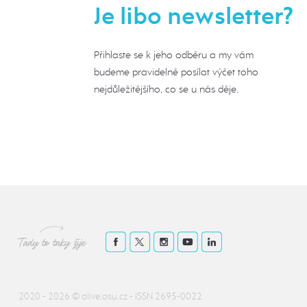
Je libo newsletter?
Přihlaste se k jeho odběru a my vám
budeme pravidelně posílat výčet toho
nejdůležitějšího, co se u nás děje.
Tady to taky žije
2020 - 2026 ©
alive.osu.cz
- ISSN 2695-0022