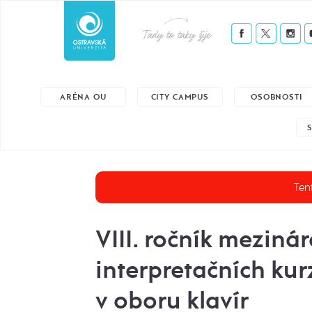
Tady to taky žije
ARÉNA OU
CITY CAMPUS
OSOBNOSTI
Tent
VIII. ročník meziná
interpretačních kur
v oboru klavír