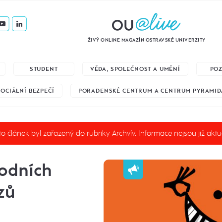
ŽIVÝ ONLINE MAGAZÍN OSTRAVSKÉ UNIVERZITY
STUDENT
VĚDA, SPOLEČNOST A UMĚNÍ
PO
SOCIÁLNÍ BEZPEČÍ
PORADENSKÉ CENTRUM A CENTRUM PYRAMID
o článek byl zařazený do rubriky Archvív. Informace nejsou již aktu
rodních
zů