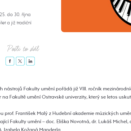
5. do 30. října
t a již tradiční
Pošli to dál
 nástrojů Fakulty umění pořádá již VIII. ročník mezinárodní
r na Fakultě umění Ostravské univerzity, který se letos uskut
u prof. František Malý z Hudební akademie múzických umění
cí Fakulty umění – doc. Eliška Novotná, dr. Lukáš Michel, d
. Izabela Kožaná Manderla.