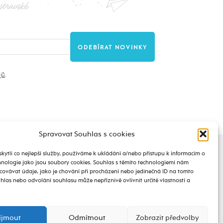
stravské
jů
.
Spravovat Souhlas s cookies
ytli co nejlepší služby, používáme k ukládání a/nebo přístupu k informacím o
chnologie jako jsou soubory cookies. Souhlas s těmito technologiemi nám
ovávat údaje, jako je chování při procházení nebo jedinečná ID na tomto
las nebo odvolání souhlasu může nepříznivě ovlivnit určité vlastnosti a
íjmout
Odmítnout
Zobrazit předvolby
STAŇ SE REDAKTOREM
BLOGUJ NA
@live