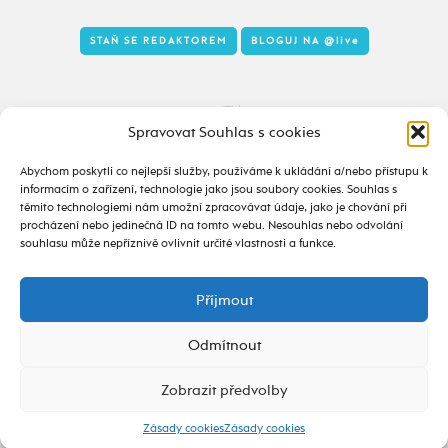
STAŇ SE REDAKTOREM
BLOGUJ NA
@live
Tady to taky žije
Spravovat Souhlas s cookies
Abychom poskytli co nejlepší služby, používáme k ukládání a/nebo přístupu k
informacím o zařízení, technologie jako jsou soubory cookies. Souhlas s
těmito technologiemi nám umožní zpracovávat údaje, jako je chování při
procházení nebo jedinečná ID na tomto webu. Nesouhlas nebo odvolání
souhlasu může nepříznivě ovlivnit určité vlastnosti a funkce.
Příjmout
2020 - 2026 ©
alive.osu.cz
- ISSN 2695-0022
design od
Odmítnout
Zobrazit předvolby
Zásady cookies
Zásady cookies