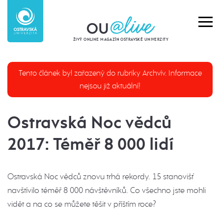
ŽIVÝ ONLINE MAGAZÍN OSTRAVSKÉ UNIVERZITY
Tento článek byl zařazený do rubriky Archvív. Informace
nejsou již aktuální!
Ostravská Noc vědců
2017: Téměř 8 000 lidí
Ostravská Noc vědců znovu trhá rekordy. 15 stanovišť
navštívilo téměř 8 000 návštěvníků. Co všechno jste mohli
vidět a na co se můžete těšit v příštím roce?