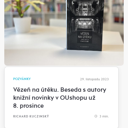
POZVÁNKY
29. listopadu 2023
Vězeň na útěku. Beseda s autory
knižní novinky v OUshopu už
8. prosince
3 min.
RICHARD KUCZINSKÝ