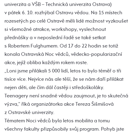
univerzita a VŠB – Technická univerzita Ostrava)
v pátek 6. 10. rozhýbal Ostravu vědou. Na 15 místech
rozesetých po celé Ostravě měli lidé možnost vyzkoušet
si všemožné atrakce, workshopy, vyslechnout
přednášky a v neposlední řadě se také setkat
s Robertem Fulghumem. Od 17 do 22 hodin se totiž
konala Ostravská Noc vědců, vědecko-popularizační
akce, jejíž obliba každým rokem roste.
„Loni jsme přilákali 5 000 lidí, letos to bylo téměř o tři
tisíce více. Nejvíce nás ale těší, že se nám daří přilákat
nejen děti, ale čím dál častěji i středoškoláky.
Teenagery není snadné vědou zaujmout, je to skutečná
výzva,“ říká organizátorka akce Tereza Šišmišová
z Ostravské univerzity.
Tématem Noci vědců byla letos mobilita a tomu
všechny fakulty přizpůsobily svůj program. Pohyb jste