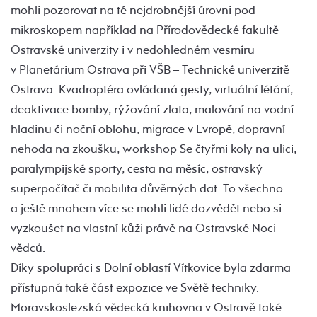
mohli pozorovat na té nejdrobnější úrovni pod
mikroskopem například na Přírodovědecké fakultě
Ostravské univerzity i v nedohledném vesmíru
v Planetárium Ostrava při VŠB – Technické univerzitě
Ostrava. Kvadroptéra ovládaná gesty, virtuální létání,
deaktivace bomby, rýžování zlata, malování na vodní
hladinu či noční oblohu, migrace v Evropě, dopravní
nehoda na zkoušku, workshop Se čtyřmi koly na ulici,
paralympijské sporty, cesta na měsíc, ostravský
superpočítač či mobilita důvěrných dat. To všechno
a ještě mnohem více se mohli lidé dozvědět nebo si
vyzkoušet na vlastní kůži právě na Ostravské Noci
vědců.
Díky spolupráci s Dolní oblastí Vítkovice byla zdarma
přístupná také část expozice ve Světě techniky.
Moravskoslezská vědecká knihovna v Ostravě také