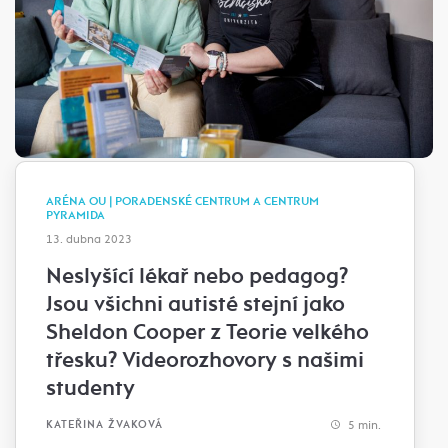
ARÉNA OU | PORADENSKÉ CENTRUM A CENTRUM
PYRAMIDA
13. dubna 2023
Neslyšící lékař nebo pedagog?
Jsou všichni autisté stejní jako
Sheldon Cooper z Teorie velkého
třesku? Videorozhovory s našimi
studenty
5 min.
KATEŘINA ŽVAKOVÁ