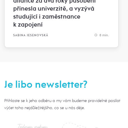
aliance za dva roky působení
přinesla univerzitě, a vyzývá
studující i zaměstnance
k zapojení
8 min.
SABINA JESENOVSKÁ
Je libo newsletter?
Přihlaste se k jeho odběru a my vám budeme pravidelně posílat
výčet toho nejdůležitějšího, co se u nás děje.
Jednou nohou