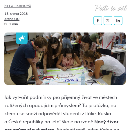
Pošli to dál
NELA PARMOVÁ
15. srpna 2018
Aréna OU
1 min.
Jak vytvořit podmínky pro příjemný život ve městech
zatížených upadajícím průmyslem? To je otázka, na
kterou se snaží odpovědět studenti z Itálie, Ruska
a České republiky na letní škole nazvané
Nový život
pro průmyslová města
. Studenti mají jeden týden na