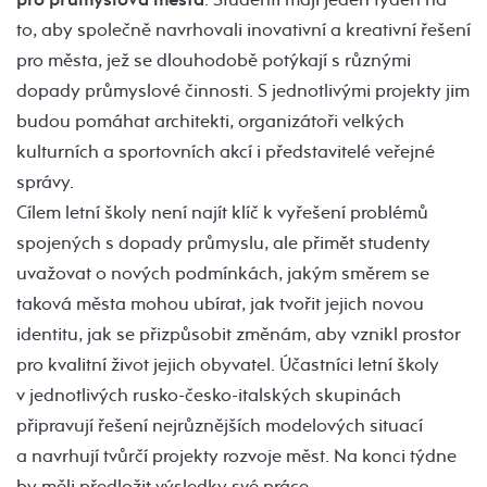
to, aby společně navrhovali inovativní a kreativní řešení
pro města, jež se dlouhodobě potýkají s různými
dopady průmyslové činnosti. S jednotlivými projekty jim
budou pomáhat architekti, organizátoři velkých
kulturních a sportovních akcí i představitelé veřejné
správy.
Cílem letní školy není najít klíč k vyřešení problémů
spojených s dopady průmyslu, ale přimět studenty
uvažovat o nových podmínkách, jakým směrem se
taková města mohou ubírat, jak tvořit jejich novou
identitu, jak se přizpůsobit změnám, aby vznikl prostor
pro kvalitní život jejich obyvatel. Účastníci letní školy
v jednotlivých rusko-česko-italských skupinách
připravují řešení nejrůznějších modelových situací
a navrhují tvůrčí projekty rozvoje měst. Na konci týdne
by měli předložit výsledky své práce.