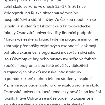
Letní škola se koná ve dnech 13.–17. 8. 2018 ve
Volgogradu na Ruské akademii národního
hospodářství a státní služby. Za Českou republiku se
účastní 7 studentů z Filozofické a Přírodovědecké
fakulty Ostravské univerzity díky finanční podpoře
Moravskoslezského kraje. Týdenní program mimo jiné
zahrnuje přednášky zajímavých osobností, jenž mají
bohatou zkušenost s organizací masových akcí jako
jsou Olympijské hry nebo mistrovství světa ve fotbale.
Součástí programu jsou také návštěvy důležitých
a zajímavých objektů městské infrastruktury
a památek, které mohou být pro studenty inspirací.
V příštím roce bude hostující univerzitou pro letní školu
Ostravská univerzita, která tematicky naváže na letošní
ročník. Právě Ostrava se může podělit o zkušenosti
s tvorbou průmyslových památek a budování